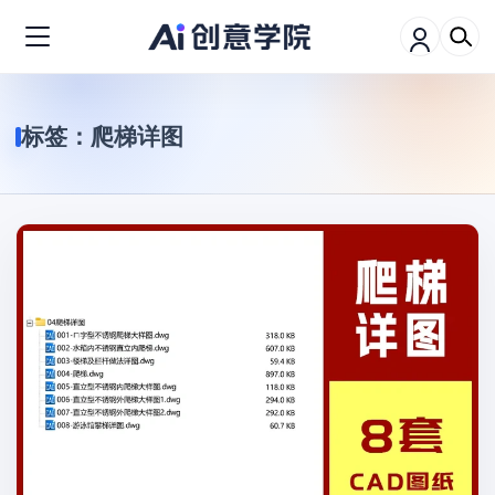
标签：
爬梯详图