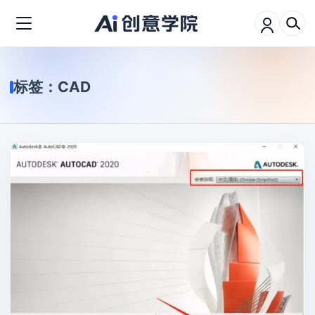
标签：
CAD