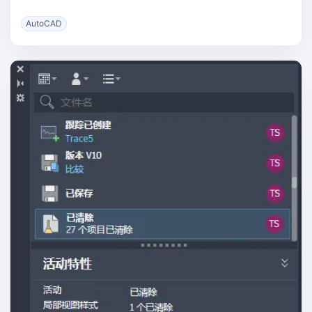
AutoCAD