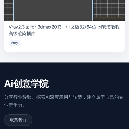
Vray2.3版 for 3dmax2013，中文版32/64位 附安装教程
高级渲染插件
Vray
Ai创意学院
分享行业经验、探索AI深度应用与转型，建立属于自己的专
业竞争力。
联系我们