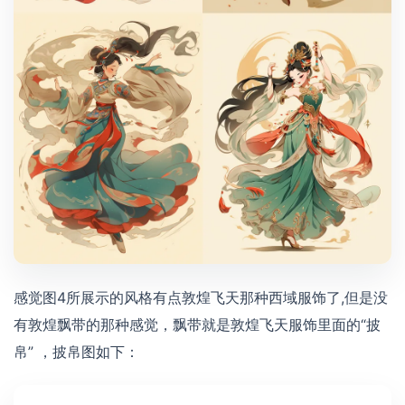
感觉图4所展示的风格有点敦煌飞天那种西域服饰了,但是没
有敦煌飘带的那种感觉，飘带就是敦煌飞天服饰里面的“披
帛” ，披帛图如下：