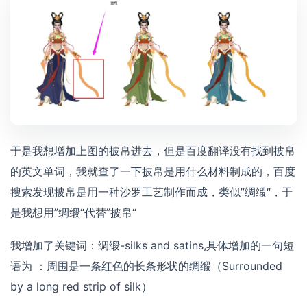
于是我想增加上图的披帛进去，但是百度翻译没有找到披帛
的英文单词，我就查了一下披帛是用什么材料制成的，百度
搜索发现披帛是用一种沙罗工艺制作而成，类似”绸缎“，于
是我想用”绸缎“代替”披帛“
我增加了关键词：绸缎-silks and satins,具体增加的一句短
语为 ：周围是一条红色的长条形状的绸缎（Surrounded
by a long red strip of silk）