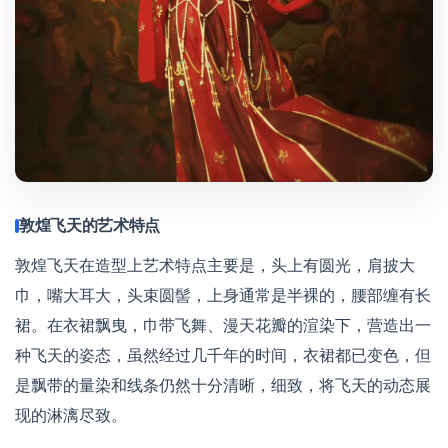
敦煌飞天的艺术特点
敦煌飞天在造型上艺术特点主要是，头上有圆光，肩披大
巾，嘴大耳大，头束圆髻，上身通常是半裸的，腰部缠有长
裙。在衣裙飘曳，巾带飞舞、漫天花瓣的渲染下，营造出一
种飞天的姿态，虽然经过几千年的时间，衣裙都已变色，但
是飘带的量染和线条仍然十分清晰，细致，将飞天的动态展
现的淋漓尽致。