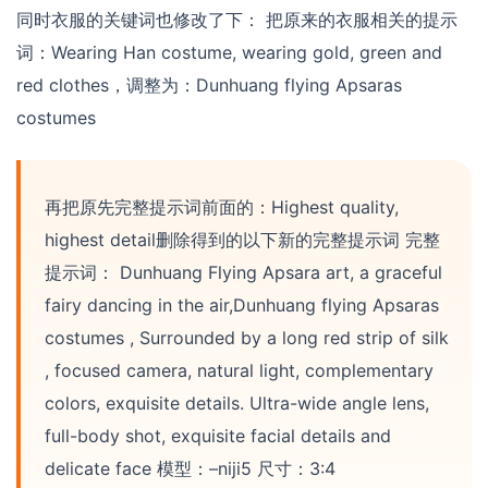
同时衣服的关键词也修改了下： 把原来的衣服相关的提示
词：Wearing Han costume, wearing gold, green and
red clothes，调整为：Dunhuang flying Apsaras
costumes
再把原先完整提示词前面的：Highest quality,
highest detail删除得到的以下新的完整提示词 完整
提示词： Dunhuang Flying Apsara art, a graceful
fairy dancing in the air,Dunhuang flying Apsaras
costumes , Surrounded by a long red strip of silk
, focused camera, natural light, complementary
colors, exquisite details. Ultra-wide angle lens,
full-body shot, exquisite facial details and
delicate face 模型：–niji5 尺寸：3:4