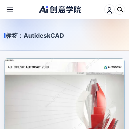
标签：
AutideskCAD