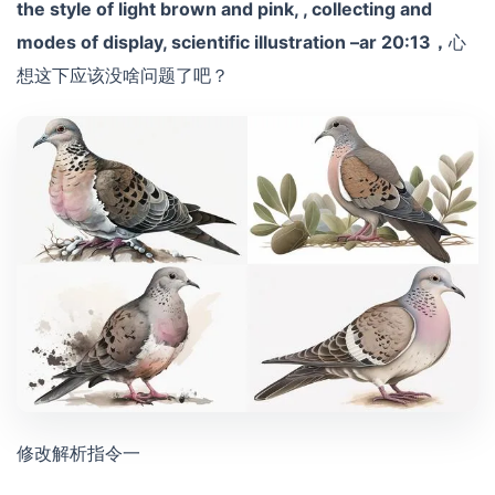
the style of light brown and pink, , collecting and
modes of display, scientific illustration –ar 20:13，
心
想这下应该没啥问题了吧？
修改解析指令一