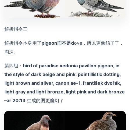
解析指令三
解析指令本身用了
pigeon而不是d
ove，所以更像鸽子了，
淘汰。
第四组：
bird of paradise xedonia pavillon pigeon, in
the style of dark beige and pink, pointillistic dotting,
light brown and silver, canon ae-1, františek dvořák,
light gray and light bronze, light pink and dark bronze
–ar 20:13
生成的图更魔幻了