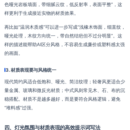
色哑光岩板墙面，带细腻云纹，低反射率，表面平整”，这
样更利于生成接近实物的材质效果。
再比如“温润木质感”可以进一步写成“浅橡木饰面，细直纹，
哑光处理，木纹方向统一，带自然结疤但不过分明显”。这
样的描述能帮助AI区分风格，不容易生成廉价或塑料感太强
的画面。
3. 材质表现要与风格统一
现代简约风适合低饱和、哑光、简洁纹理；轻奢风更适合少
量金属、玻璃和微反光材质；中式风则常见木、石、布的沉
稳搭配。材质不是越多越好，而是要符合风格逻辑，避免
“堆料感”过强。
四、灯光氛围与材质表现的高效提示词写法