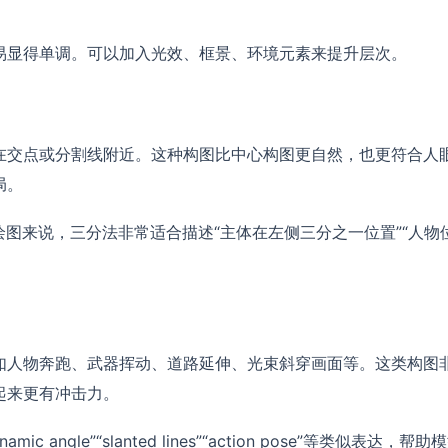
易显得单调。可以加入光效、框景、环境元素来提升层次。
在交点或分割线附近。这种构图比中心构图更自然，也更符合人
局。
绘图来说，三分法非常适合描述“主体在左侧三分之一位置”“人物
如人物奔跑、武器挥动、道路延伸、光束斜穿画面等。这类构图
起来更有冲击力。
mic angle”“slanted lines”“action pose”等类似表达，帮助