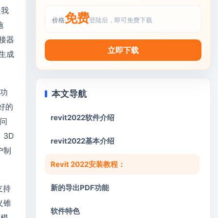
是我
免费
价格
登陆后，即可免费下载
施
接器
立即下载
生成
的功
本文导航
好的
revit2022软件介绍
的问
3D
revit2022基本介绍
户制
Revit 2022安装教程：
新的导出PDF功能
支持
义锥
软件特色
t模