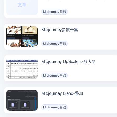
文章
Midjourney基础
Midjourney参数合集
Midjourney基础
Midjourney UpScalers-放大器
Midjourney基础
Midjourney Blend-叠加
Midjourney基础