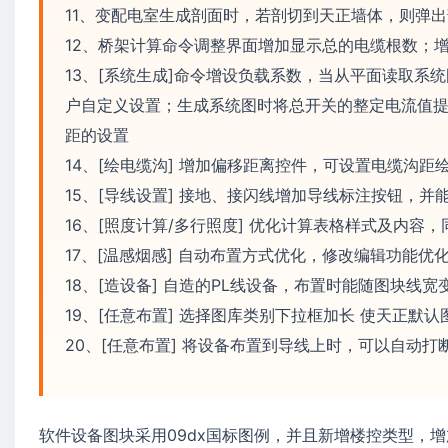
11、变配电室生成剖面时，若剖切到天正墙体，则弹
12、桥架计算命令调整界面增加显示总的电缆根数；增
13、[系统生成]命令增设负载系数，当从平面读取
户自定义设置；生成系统图时将总开关的整定电流值
距的设置
14、[绘电缆沟] 增加偏移距离控件，可设置电缆沟距
15、[导线设置] 接地、接闪线增加导线标注按钮，并
16、[照度计算/多行照度] 优化计算表格样式及内容
17、[温感烟感] 自动布置方式优化，修改编辑功能
18、[造设备] 自造的PL线设备，布置时能随图块线宽
19、[任意布置] 选择图库类别下拉框加长 使天正默
20、[任意布置] 将设备布置到导线上时，可以自动
软件设备图块采用09dx国标图例，并且新增楼控类型，