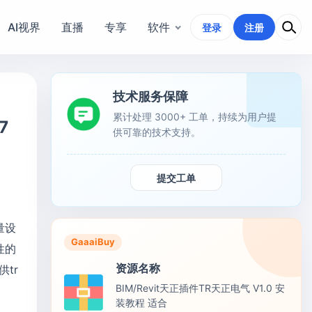
AI视界
直播
专享
软件
登录
注册
技术服务保障
累计处理 3000+ 工单，持续为用户提
7
供可靠的技术支持。
提交工单
量设
GaaaiBuy
性的
资源名称
tr
BIM/Revit天正插件TR天正电气 V1.0 安
装教程 适合