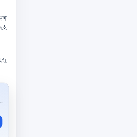
要可
格支
以红