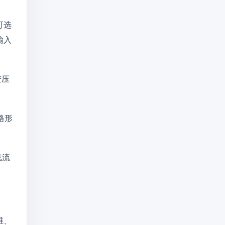
可选
输入
变压
格形
载流
维、