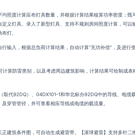
平均照度计算应布灯具数量，并根据计算结果核算功率密度；既
自定义灯具。录入了新型灯具、支持不规则房间照度计算，可以
动布灯。
行输入，根据总负荷计算结果，自动计算“无功补偿”，及进行
10，可计算防雷类别，以及考虑周边建筑影响，计算结果可绘制成表
（取代92DQ）、04DX101-1和华北标办92DQ中的导线、电缆
，及穿管管径，并可查看相应导线或电缆的载流量。
天正建筑条件图，可自动生成避雷带。【滚球避雷】支持多针二