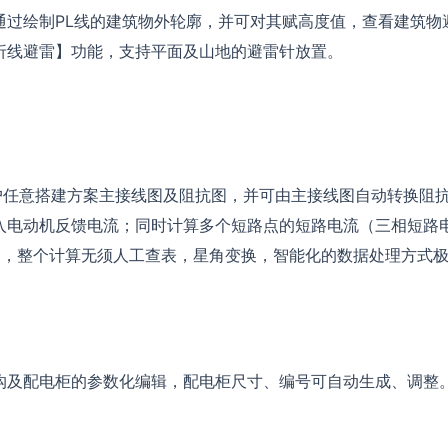
通过绘制PL线的建筑物外轮廓，并可对其赋高度值，查看建筑物
折线避雷】功能，支持平面及山地的避雷针放置。
户任意搭建方案主接线图及阻抗图，并可由主接线图自动转换阻
入电动机反馈电流；同时计算多个短路点的短路电流（三相短路
算书，整个计算无须人工查表，星角变换，智能化的数据处理方式
沟及配电柜的参数化编辑，配电柜尺寸、编号可自动生成、调整