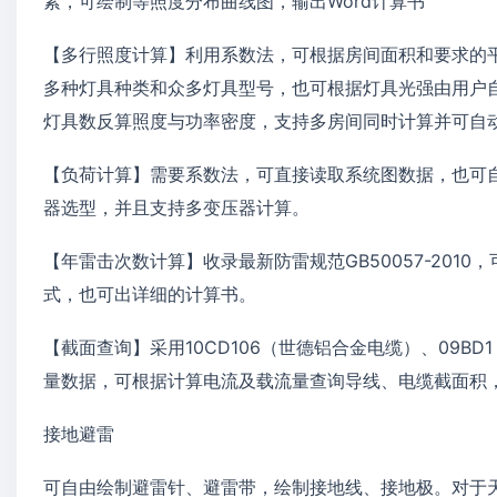
素，可绘制等照度分布曲线图，输出Word计算书
【多行照度计算】利用系数法，可根据房间面积和要求的
多种灯具种类和众多灯具型号，也可根据灯具光强由用户
灯具数反算照度与功率密度，支持多房间同时计算并可自
【负荷计算】需要系数法，可直接读取系统图数据，也可自
器选型，并且支持多变压器计算。
【年雷击次数计算】收录最新防雷规范GB50057-20
式，也可出详细的计算书。
【截面查询】采用10CD106（世德铝合金电缆）、09BD1
量数据，可根据计算电流及载流量查询导线、电缆截面积
接地避雷
可自由绘制避雷针、避雷带，绘制接地线、接地极。对于