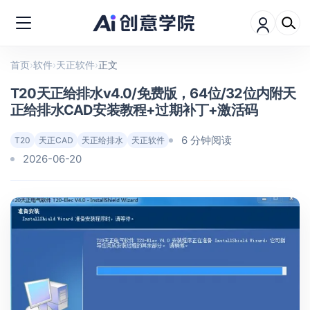
首页
›
软件
›
天正软件
›
正文
T20天正给排水v4.0/免费版，64位/32位内附天
正给排水CAD安装教程+过期补丁+激活码
6 分钟阅读
T20
天正CAD
天正给排水
天正软件
2026-06-20