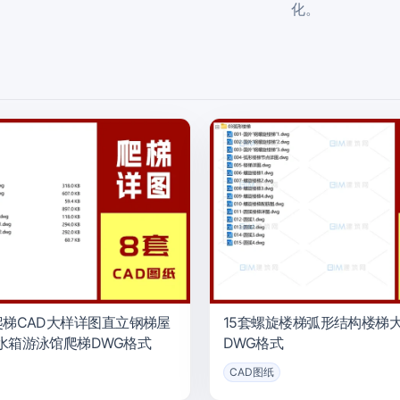
化。
爬梯CAD大样详图直立钢梯屋
15套螺旋楼梯弧形结构楼梯大
水箱游泳馆爬梯DWG格式
DWG格式
CAD图纸