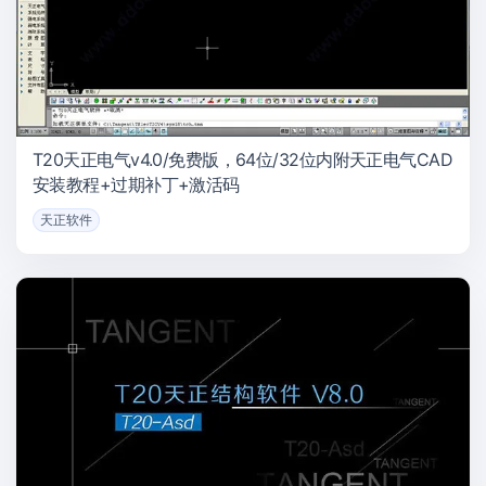
T20天正电气v4.0/免费版，64位/32位内附天正电气CAD
安装教程+过期补丁+激活码
天正软件