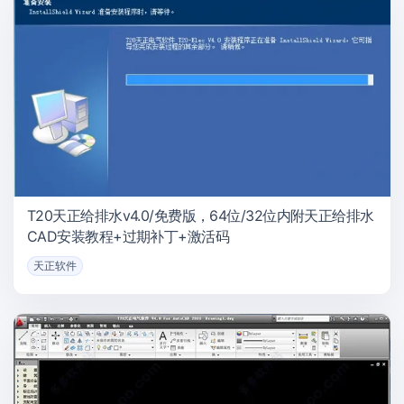
T20天正给排水v4.0/免费版，64位/32位内附天正给排水
CAD安装教程+过期补丁+激活码
天正软件