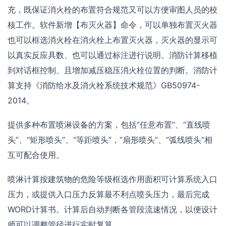
充，既保证消火栓的布置符合规范又可以方便审图人员的校
核工作。软件新增【布灭火器】命令，可以单独布置灭火器
也可以框选消火栓在消火栓上布置灭火器，灭火器的显示可
以真实反应具数、也可以通过标注进行说明。消防计算移植
到对话框控制、且增加减压稳压消火栓位置的判断。消防计
算支持《消防给水及消火栓系统技术规范》GB50974-
2014。
提供多种布置喷淋设备的方案，包括“任意布置”、“直线喷
头”、“矩形喷头”、“等距喷头”，“扇形喷头”、“弧线喷头”相
互可配合使用。
喷淋计算按建筑物的危险等级框选作用面积可计算系统入口
压力，或提供入口压力反算最不利点喷头压力，最后完成
WORD计算书。计算后自动判断各管段流速情况，以便设计
师可以调整管径进行实时复算。