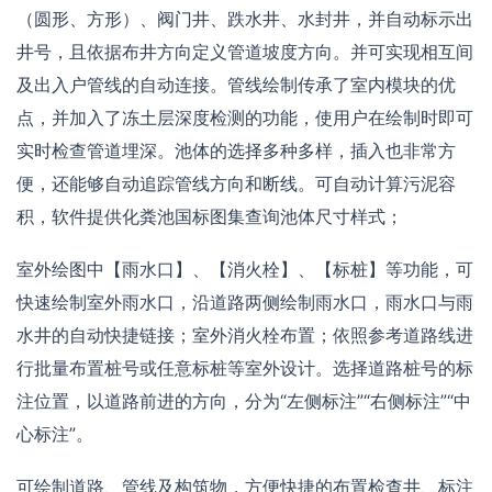
（圆形、方形）、阀门井、跌水井、水封井，并自动标示出
井号，且依据布井方向定义管道坡度方向。并可实现相互间
及出入户管线的自动连接。管线绘制传承了室内模块的优
点，并加入了冻土层深度检测的功能，使用户在绘制时即可
实时检查管道埋深。池体的选择多种多样，插入也非常方
便，还能够自动追踪管线方向和断线。可自动计算污泥容
积，软件提供化粪池国标图集查询池体尺寸样式；
室外绘图中【雨水口】、【消火栓】、【标桩】等功能，可
快速绘制室外雨水口，沿道路两侧绘制雨水口，雨水口与雨
水井的自动快捷链接；室外消火栓布置；依照参考道路线进
行批量布置桩号或任意标桩等室外设计。选择道路桩号的标
注位置，以道路前进的方向，分为“左侧标注”“右侧标注”“中
心标注”。
可绘制道路、管线及构筑物，方便快捷的布置检查井、标注